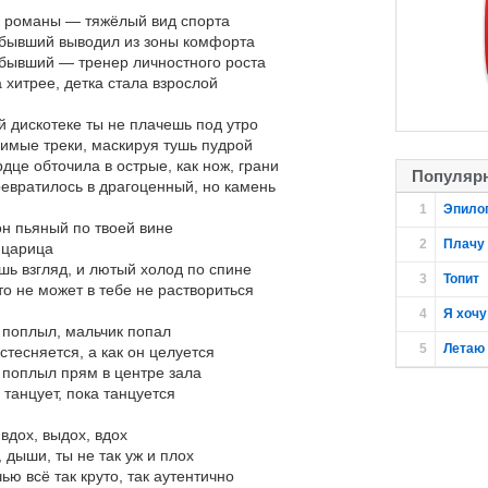
и романы — тяжёлый вид спорта
бывший выводил из зоны комфорта
бывший — тренер личностного роста
 хитрее, детка стала взрослой
й дискотеке ты не плачешь под утро
имые треки, маскируя тушь пудрой
дце обточила в острые, как нож, грани
Популярн
ревратилось в драгоценный, но камень
1
Эпило
он пьяный по твоей вине
2
Плачу 
 царица
шь взгляд, и лютый холод по спине
3
Топит
о не может в тебе не раствориться
4
Я хоч
 поплыл, мальчик попал
5
Летаю
 стесняется, а как он целуется
 поплыл прям в центре зала
 танцует, пока танцуется
вдох, выдох, вдох
 дыши, ты не так уж и плох
ью всё так круто, так аутентично