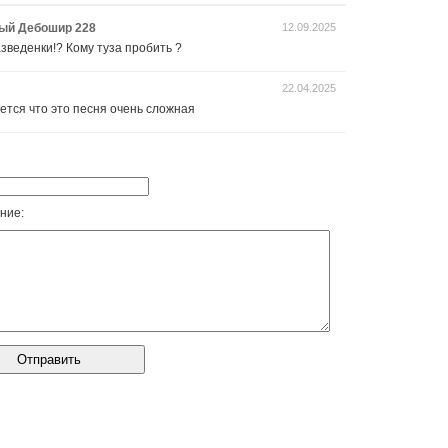
ый Дебошир 228
12.09.2025
азведенки!? Кому туза пробить ?
22.04.2025
ется что это песня очень сложная
ние: