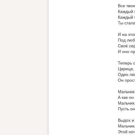
Все тво
Каждый 
Каждый 
Ты стала
И на это
Под люб
Своё сер
И оно п
Теперь 
Царица,
Один ли
Он прост
Мальчик
А как он
Мальчик
Пусть он
Выдох и 
Мальчик,
Этой ноч