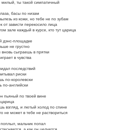
й милый, ты такой симпатичный
глаза, басы по низам
вылезь из кожи, но тебе не по зубам
к от зависти перекосило лица
том зале каждый в курсе, кто тут царица
ой дэнс-площадке
льше не грустно
 вновь сыграешь в прятки
играет в чувства
жидал последствий
читывал риски
шь по-королевски
ь по-английски
он пьяный по твоей вине
 царица
шь взгляд, и лютый холод по спине
о не может в тебе не раствориться
 поплыл, мальчик попал
 стесняется, а как он целуется