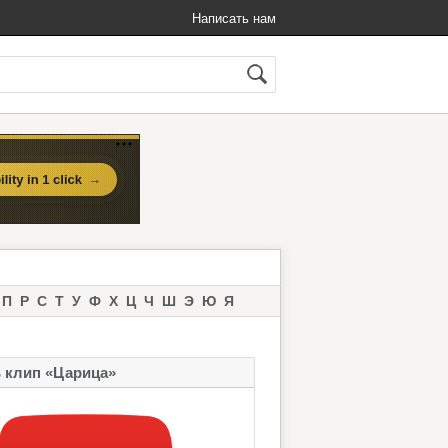
Написать нам
П
Р
С
Т
У
Ф
Х
Ц
Ч
Ш
Э
Ю
Я
 клип «Царица»