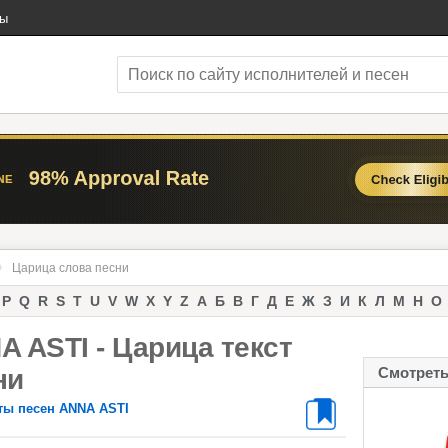
ты
Царица слова песни
P
Q
R
S
T
U
V
W
X
Y
Z
А
Б
В
Г
Д
Е
Ж
З
И
К
Л
М
Н
О
A ASTI - Царица текст
ни
Смотреть
ты песен ANNA ASTI