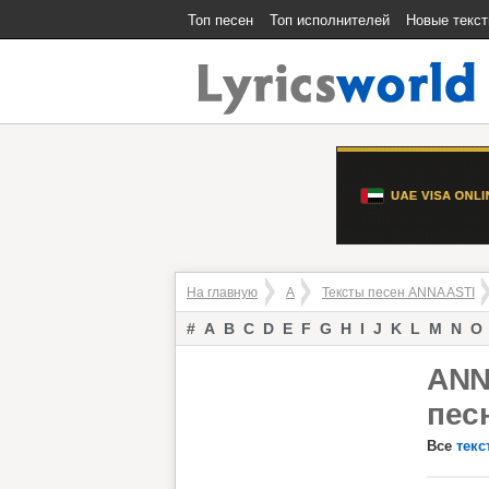
Топ песен
Топ исполнителей
Новые текс
На главную
A
Тексты песен ANNA ASTI
#
A
B
C
D
E
F
G
H
I
J
K
L
M
N
O
ANN
пес
Все
текс