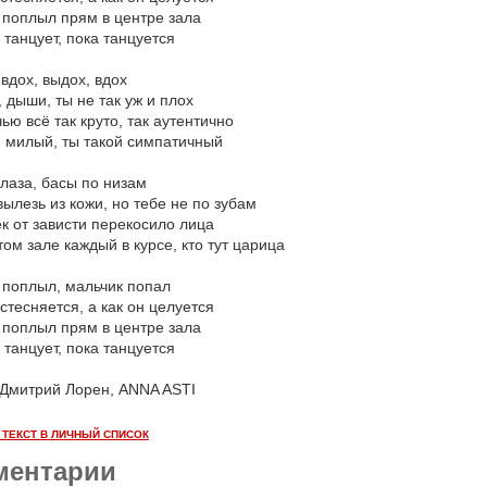
 поплыл прям в центре зала
 танцует, пока танцуется
вдох, выдох, вдох
 дыши, ты не так уж и плох
ью всё так круто, так аутентично
й милый, ты такой симпатичный
глаза, басы по низам
вылезь из кожи, но тебе не по зубам
к от зависти перекосило лица
том зале каждый в курсе, кто тут царица
 поплыл, мальчик попал
 стесняется, а как он целуется
 поплыл прям в центре зала
 танцует, пока танцуется
 Дмитрий Лорен, ANNA ASTI
 ТЕКСТ В ЛИЧНЫЙ СПИСОК
ментарии