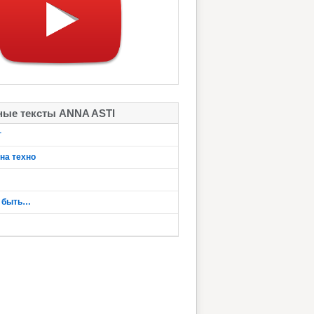
ые тексты ANNA ASTI
г
на техно
у быть…