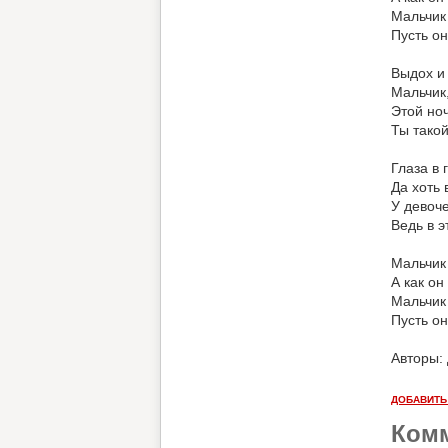
Мальчик
Пусть он
Выдох и 
Мальчик,
Этой ноч
Ты тако
Глаза в 
Да хоть 
У девоче
Ведь в э
Мальчик
А как он
Мальчик
Пусть он
Авторы:
ДОБАВИТЬ
Ком