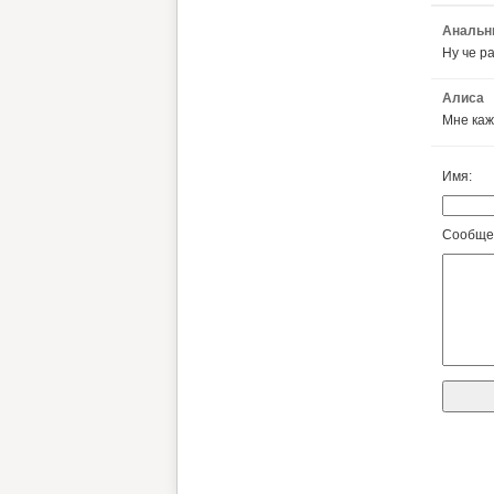
Анальн
Ну че р
Алиса
Мне каж
Имя:
Сообще