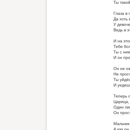
Ты тако
Глаза в 
Да хоть 
У девоче
Ведь в э
И на эт
Тебе бо
Ты с ним
И он про
Он не о
Не прос
Ты уйдё
И уедеш
Теперь 
Царица,
Один ли
Он прост
Мальчик
А как он