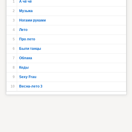
1
А чё чё
2
Музыка
3
Ногами руками
4
Лето
5
Про лето
6
Были танцы
7
Облака
8
Кеды
9
Sexy Frau
10
Весна-лето 3