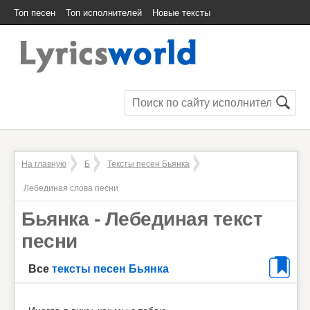
Топ песен
Топ исполнителей
Новые тексты
На главную
Б
Тексты песен Бьянка
Лебединая слова песни
Бьянка - Лебединая текст
песни
Все
тексты песен Бьянка