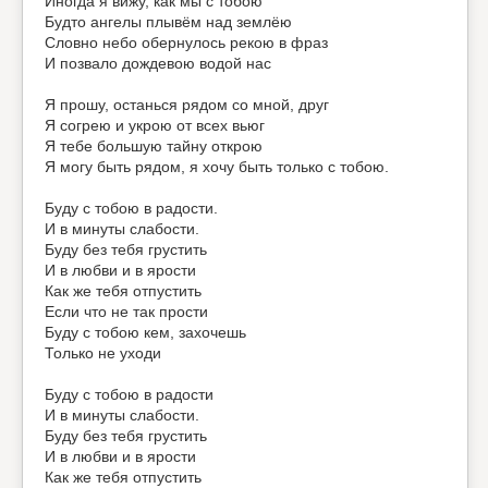
Иногда я вижу, как мы с тобою
Будто ангелы плывём над землёю
Словно небо обернулось рекою в фраз
И позвало дождевою водой нас
Я прошу, останься рядом со мной, друг
Я согрею и укрою от всех вьюг
Я тебе большую тайну открою
Я могу быть рядом, я хочу быть только с тобою.
Буду с тобою в радости.
И в минуты слабости.
Буду без тебя грустить
И в любви и в ярости
Как же тебя отпустить
Если что не так прости
Буду с тобою кем, захочешь
Только не уходи
Буду с тобою в радости
И в минуты слабости.
Буду без тебя грустить
И в любви и в ярости
Как же тебя отпустить