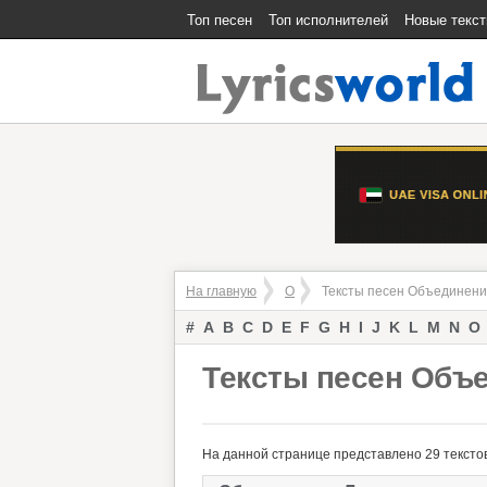
Топ песен
Топ исполнителей
Новые текс
На главную
О
Тексты песен Объединени
#
A
B
C
D
E
F
G
H
I
J
K
L
M
N
O
Тексты песен Объ
На данной странице представлено 29 тексто