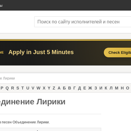
ты
е Лирики
P
Q
R
S
T
U
V
W
X
Y
Z
А
Б
В
Г
Д
Е
Ж
З
И
К
Л
М
Н
О
единение Лирики
в песен Объединение Лирики.