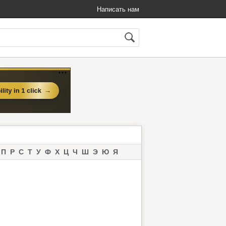
Написать нам
П
Р
С
Т
У
Ф
Х
Ц
Ч
Ш
Э
Ю
Я