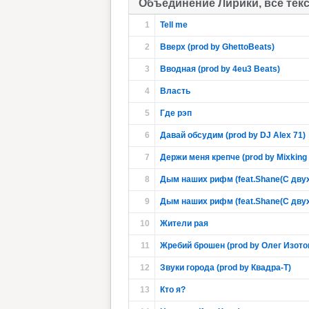
Объединение Лирики, все тек
1
Tell me
2
Вверх (prod by GhettoBeats)
3
Вводная (prod by 4eu3 Beats)
4
Власть
5
Где рэп
6
Давай обсудим (prod by DJ Alex 71)
7
Держи меня крепче (prod by Mixking 
8
Дым наших рифм (feat.Shane(С двух 
9
Дым наших рифм (feat.Shane(С двух 
10
Жители рая
11
Жребий брошен (prod by Олег Изото
12
Звуки города (prod by Квадра-Т)
13
Кто я?