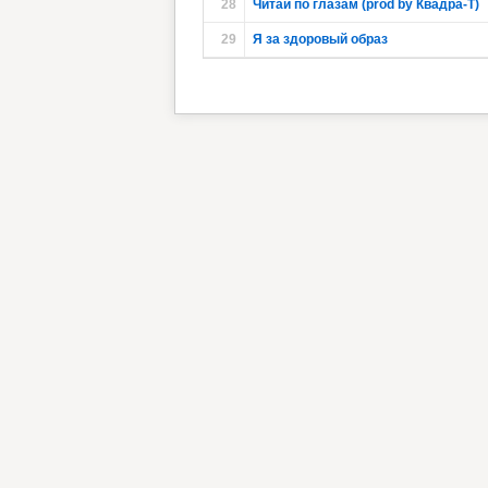
28
Читай по глазам (prod by Квадра-Т)
29
Я за здоровый образ