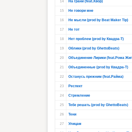
14
На грани (feat.Хвор)
15
Не говори мне
16
Не мысли (prod by Beat Maker Tip)
17
Не тот
18
Нет проблем (prod by Квадра-Т)
19
Облики (prod by GhettoBeats)
20
Объединение Лирики (feat.Рома Жига
21
Объединенные (prod by Квадра-Т)
22
Останусь прежним (feat.Райма)
23
Респект
24
Стремление
25
Тебе решать (prod by GhettoBeats)
26
Тени
27
Улицам