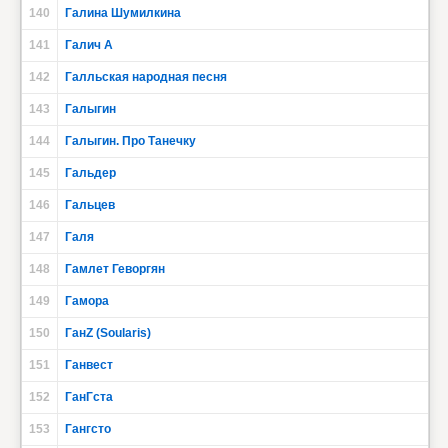
140
Галина Шумилкина
141
Галич А
142
Галльская народная песня
143
Галыгин
144
Галыгин. Про Танечку
145
Гальдер
146
Гальцев
147
Галя
148
Гамлет Геворгян
149
Гамора
150
ГанZ (Soularis)
151
Ганвест
152
ГанГста
153
Гангсто