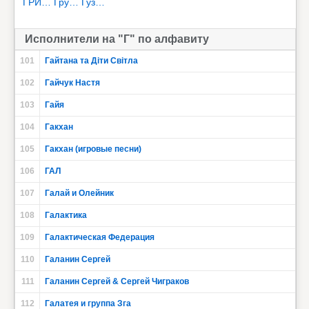
ГРИ…
Гру…
Гуз…
Исполнители на "Г" по алфавиту
101
Гайтана та Діти Світла
102
Гайчук Настя
103
Гайя
104
Гакхан
105
Гакхан (игровые песни)
106
ГАЛ
107
Галай и Олейник
108
Галактика
109
Галактическая Федерация
110
Галанин Сергей
111
Галанин Сергей & Сергей Чиграков
112
Галатея и группа Зга