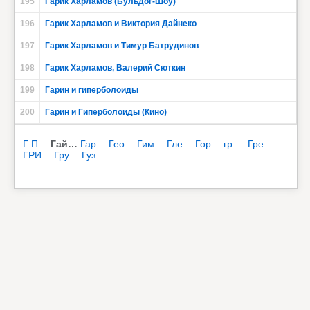
195
Гарик Харламов (Бульдог-Шоу)
196
Гарик Харламов и Виктория Дайнеко
197
Гарик Харламов и Тимур Батрудинов
198
Гарик Харламов, Валерий Сюткин
199
Гарин и гиперболоиды
200
Гарин и Гиперболоиды (Кино)
Г П…
Гай…
Гар…
Гео…
Гим…
Гле…
Гор…
гр.…
Гре…
ГРИ…
Гру…
Гуз…