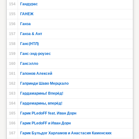
154
Гандурас
155
ГАНЕЖ
156
Ганза
157
Ганза & Ант
158
Ганс(НТЛ)
159
Ганс-энд-роузес
160
Гансэлло
161
Гапонов Алексей
162
Гапринди Шаво Мерцхало
163
Гардамарины! Вперёд!
164
Гардемарины, вперёд!
165
Гарик PLedoFF feat. Иван Дорн
166
Гарик PLedoFF и Иван Дорн
167
Гарик Бульдог Харламов и Анастасия Каменских