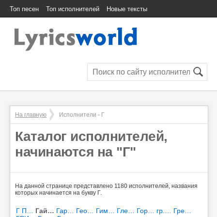
Топ песен
Топ исполнителей
Новые тексты
На главную
Исполнители - Г
Каталог исполнителей,
начинаются на "Г"
На данной странице представлено 1180 исполнителей, названия
которых начинается на букву Г.
Г П…
Гай…
Гар…
Гео…
Гим…
Гле…
Гор…
гр.…
Гре…