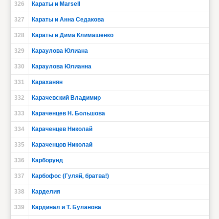
326
Караты и Marsell
327
Караты и Анна Седакова
328
Караты и Дима Климашенко
329
Караулова Юлиана
330
Караулова Юлианна
331
Караханян
332
Карачевский Владимир
333
Караченцев Н. Большова
334
Караченцев Николай
335
Караченцов Николай
336
Карборунд
337
Карбофос (Гуляй, братва!)
338
Карделия
339
Кардинал и Т. Буланова