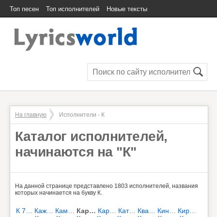
Топ песен
Топ исполнителей
Новые тексты
На главную
Исполнители - К
Каталог исполнителей,
начинаются на "К"
На данной странице представлено 1803 исполнителей, названия
которых начинается на букву К.
К 7…
Каж…
Кам…
Кар…
Кар…
Кат…
Ква…
Кин…
Кир…