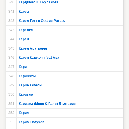
340
Кардинал и Т.Буланова
341
Кареа
342
Карел Готт и София Ротару
343
Карелия
344
Карен
345
Карен Арутюнян
346
Карен Каджоян feat Аца
347
Кари
348
Карибасы
349
Карие ангелы
350
Каризма
351
Каризма (Миро & Галя) България
352
Карим
353
Карим Нагучев