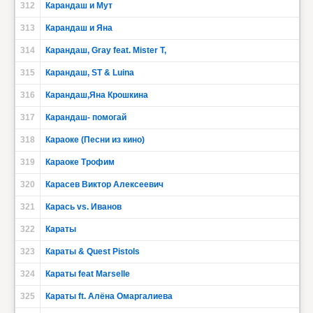
312
Карандаш и Мут
313
Карандаш и Яна
314
Карандаш, Gray feat. Mister T,
315
Карандаш, ST & Luina
316
Карандаш,Яна Крошкина
317
Карандаш- помогай
318
Караоке (Песни из кино)
319
Караоке Трофим
320
Карасев Виктор Алексеевич
321
Карась vs. Иванов
322
Караты
323
Караты & Quest Pistols
324
Караты feat Marselle
325
Караты ft. Алёна Омаргалиева