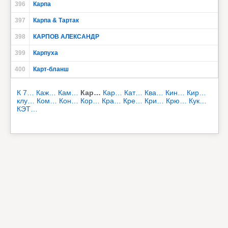
396
Карпа
397
Карпа & Тартак
398
КАРПОВ АЛЕКСАНДР
399
Карпуха
400
Карт-бланш
К 7…
Каж…
Кам…
Кар…
Кар…
Кат…
Ква…
Кин…
Кир…
клу…
Ком…
Кон…
Кор…
Кра…
Кре…
Кри…
Крю…
Кук…
КЭТ…