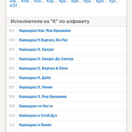
клу…
Ком…
Кон…
Кор…
Кра…
Кре…
Кри…
Крю…
Кук…
КЭТ…
Исполнители на "К" по алфавиту
301
Карандаш feat. Яна Крошкина
302
Карандаш ft Варчун, Re-Pac
303
Карандаш ft. Gaspar
304
Карандаш ft. Gaspar-До Завтра
305
Карандаш ft. Варчун & Dime
306
Карандаш ft. Дабл
307
Карандаш ft. Ленин
308
Карандаш ft. Яна Крошкина
309
Карандаш vs Каста
310
Карандаш и Злой Дух
311
Карандаш и Ленин